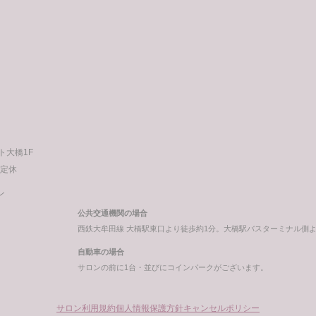
次
の
投
稿
ート大橋1F
不定休
ン
公共交通機関の場合
西鉄大牟田線 大橋駅東口より徒歩約1分。大橋駅バスターミナル側
自動車の場合
サロンの前に1台・並びにコインパークがございます。
サロン利用規約
個人情報保護方針
キャンセルポリシー