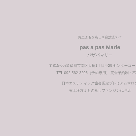
前
の
投
稿
黄土よもぎ蒸し＆自然派スパ
pas a pas Marie
パザパマリー
〒815-0033 福岡市南区大橋1丁目4-29 センターコ
TEL:092-562-3206（予約専用） 完全予約制・
日本エステティック協会認定プレミアムサロ
黄土漢方よもぎ蒸しファンジン代理店