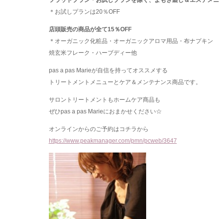
フラットプラン・お試しプランを除く、よもぎ蒸し＆エステメニ
＊お試しプランは20％OFF
店頭販売の商品が全て15％OFF
＊オーガニック化粧品・オーガニックアロマ用品・布ナプキン
焼玄米フレーク・ハーブディー他
pas a pas Marieが自信を持ってオススメする
トリートメントメニューとケア＆メンテナンス商品です。
サロントリートメントもホームケア商品も
ぜひpas a pas Marieにおまかせください☆
オンラインからのご予約はコチラから
https://www.peakmanager.com/pmn/pcweb/3647