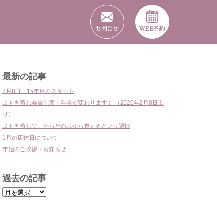
リクルート
最新の記事
2月8日 15年目のスタート
よもぎ蒸し会員制度・料金が変わります！ （2026年2月8日よ
り）
よもぎ蒸しで、からだの芯から整えるという選択
1月の店休日について
年始のご挨拶・お知らせ
過去の記事
過
去
の