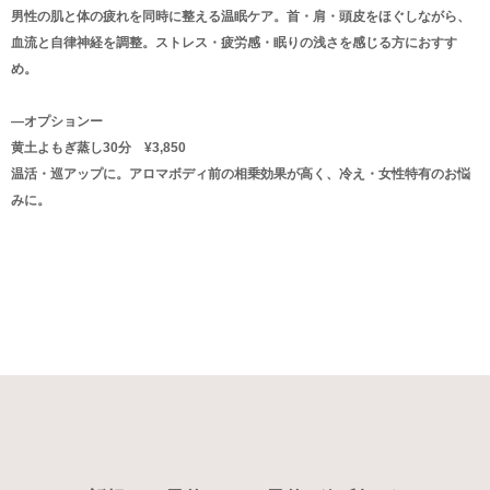
男性の肌と体の疲れを同時に整える温眠ケア。首・肩・頭皮をほぐしながら、
血流と自律神経を調整。ストレス・疲労感・眠りの浅さを感じる方におすす
め。
―オプションー
黄土よもぎ蒸し30分 ¥3,850
温活・巡アップに。アロマボディ前の相乗効果が高く、冷え・女性特有のお悩
みに。