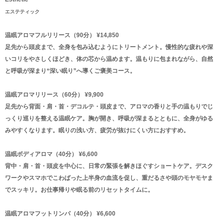
エステティック
温眠アロマフルリリース（90分） ¥14,850
足先から頭皮まで、全身を包み込むようにトリートメント。慢性的な疲れや深
いコリをやさしくほどき、体の芯から温めます。温もりに包まれながら、自然
と呼吸が深まり“深い眠り”へ導くご褒美コース。
温眠アロマリリース（60分） ¥9,900
足先から背面・肩・首・デコルテ・頭皮まで、アロマの香りと手の温もりでじ
っくり巡りを整える温眠ケア。胸が開き、呼吸が深まるとともに、全身がゆる
みやすくなります。眠りの浅い方、疲労が抜けにくい方におすすめ。
温眠ボディアロマ（40分） ¥6,600
背中・肩・首・頭皮を中心に、日常の緊張を解きほぐすショートケア。デスク
ワークやスマホでこわばった上半身の血流を促し、重だるさや頭のモヤモヤま
でスッキリ。お仕事帰りや眠る前のリセットタイムに。
温眠アロマフットリンパ（40分） ¥6,600