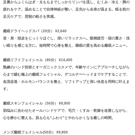
足裏からふくらはぎ・太ももまでしっかりリンパを流し、むくみ・冷え・脚の
疲れをケア。温めることで自律神経が整い、足先から全身が温まる。眠る前の
足元ケアで、翌朝の軽さを実感。
癒眠ドライヘッドスパ（20分） ¥2,640
首・肩・頭皮をじっくりほぐし、深いリラックスへ。眼精疲労・頭の重さ・浅
い眠りを感じる方に。短時間で心身を整え、睡眠の質を高める癒眠メニュー。
癒眠リフトフェイシャル（80分） ¥14,400
熟練のハンド技術とオーガニックコスメで、年齢サインにアプローチしながら
心まで緩む極上の癒眠フェイシャル。デコルテ〜ヘッドまでケアすることで、
血流促進・ホルモンバランスを整え、リフトアップと深い休息を同時に叶えま
す。
癒眠スキンフェイシャル（50分） ¥9,900
肌悩みに合わせたオールハンドケアで、毛穴・くすみ・乾燥を改善しながら、
心を静かに整える。肌も心も“ふわり”とやわらかくなる癒しの時間。
メンズ癒眠フェイシャル(50分） ¥9,900