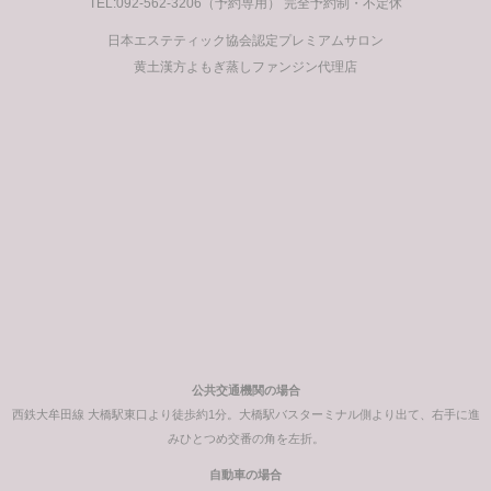
TEL:092-562-3206（予約専用） 完全予約制・不定休
日本エステティック協会認定プレミアムサロン
黄土漢方よもぎ蒸しファンジン代理店
公共交通機関の場合
西鉄大牟田線 大橋駅東口より徒歩約1分。大橋駅バスターミナル側より出て、右手に進
みひとつめ交番の角を左折。
自動車の場合