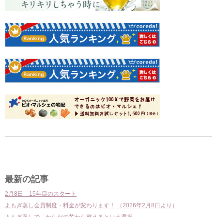
前
次
の
の
投
投
最新の記事
稿
稿
2月8日 15年目のスタート
よもぎ蒸し会員制度・料金が変わります！ （2026年2月8日より）