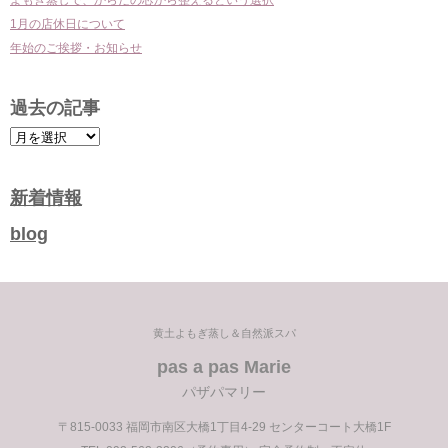
よもぎ蒸しで、からだの芯から整えるという選択
1月の店休日について
年始のご挨拶・お知らせ
過去の記事
過
去
の
新着情報
記
blog
事
黄土よもぎ蒸し＆自然派スパ
pas a pas Marie
パザパマリー
〒815-0033 福岡市南区大橋1丁目4-29 センターコート大橋1F