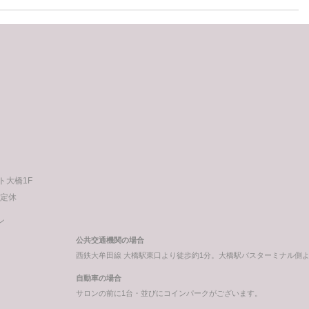
次
の
投
稿
ート大橋1F
不定休
ン
公共交通機関の場合
西鉄大牟田線 大橋駅東口より徒歩約1分。大橋駅バスターミナル側
自動車の場合
サロンの前に1台・並びにコインパークがございます。