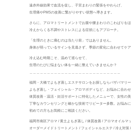
遠赤外線効果で血流を促し、子宮まわりの緊張をやわらげ、
生理痛やPMSの改善に繋がりやすい状態へ導きます。
さらに、アロマトリートメントでお腹や腰まわりのこわばりをほ
冷えからくる不調やストレスによる症状にもアプローチ。
「生理のときに痛むのは当たり前」ではありません。
身体が弱っているサインを見逃さず、季節の変化に合わせてケア
冷え込む時期こそ、温めて巡らせて、
生理のたびに悩まない体を一緒に整えていきませんか？
＿＿＿＿＿＿＿＿＿＿＿＿＿＿＿＿＿＿＿＿＿＿＿＿＿＿
福岡・大橋でよもぎ蒸しエステサロンをお探しならパザパマリー
よもぎ蒸し・フェイシャル・アロマボディなど、お悩みに合わせ
体質改善・温活・妊活サポートに特化したメニューで、女性の美
丁寧なカウンセリングと確かな技術でリピーター多数。お悩みに
初めての方もお気軽にご相談ください。
福岡市南区アロマ / 黄土よもぎ蒸し / 体質改善 / アロマオイルマ
オーダーメイドトリートメント / フェイシャルエステ / 冷え対策 /