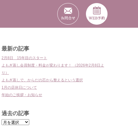
リクルート
最新の記事
2月8日 15年目のスタート
よもぎ蒸し会員制度・料金が変わります！ （2026年2月8日よ
り）
よもぎ蒸しで、からだの芯から整えるという選択
1月の店休日について
年始のご挨拶・お知らせ
過去の記事
過
去
の