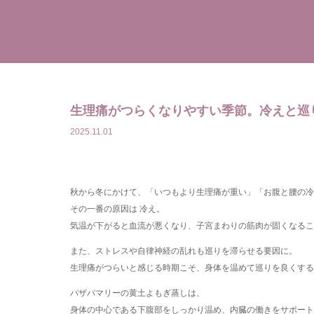
TOP
よもぎ蒸しとは
生理痛がつらくなりやすい季節。冷えと巡
2025.11.01
秋から冬にかけて、「いつもより生理痛が重い」「お腹と腰の冷
その一番の原因は 冷え。
気温が下がると血流が悪くなり、子宮まわりの筋肉が固くなるこ
また、ストレスや自律神経の乱れも巡りを滞らせる要因に。
生理痛がつらいと感じる時期こそ、身体を温めて巡りを良くする
パザパマリーの黄土よもぎ蒸しは、
身体の中心である下腹部をしっかり温め、内臓の働きをサポート