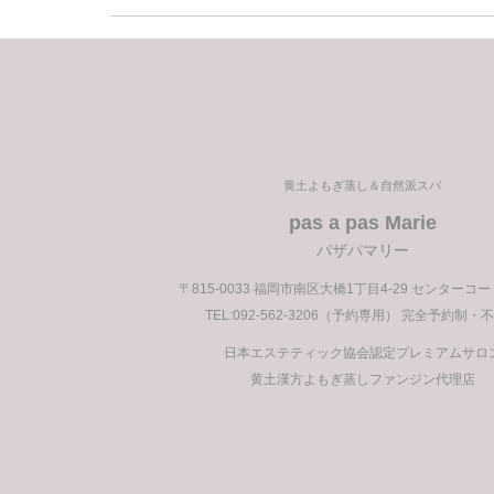
前
の
投
稿
黄土よもぎ蒸し＆自然派スパ
pas a pas Marie
パザパマリー
〒815-0033 福岡市南区大橋1丁目4-29 センターコ
TEL:092-562-3206（予約専用） 完全予約制・
日本エステティック協会認定プレミアムサロ
黄土漢方よもぎ蒸しファンジン代理店