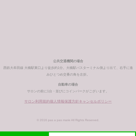
公共交通機関の場合
西鉄大牟田線 大橋駅東口より徒歩約1分。大橋駅バスターミナル側より出て、右手に進
みひとつめ交番の角を左折。
自動車の場合
サロンの前に1台・並びにコインパークがございます。
サロン利用規約
個人情報保護方針
キャンセルポリシー
© 2016 pas a pas marie All Rights Reserved.