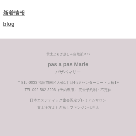
去
の
新着情報
記
blog
事
黄土よもぎ蒸し＆自然派スパ
pas a pas Marie
パザパマリー
〒815-0033 福岡市南区大橋1丁目4-29 センターコート大橋1F
TEL:092-562-3206（予約専用） 完全予約制・不定休
日本エステティック協会認定プレミアムサロン
黄土漢方よもぎ蒸しファンジン代理店