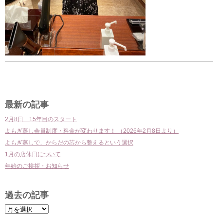
前
の
投
最新の記事
稿
2月8日 15年目のスタート
よもぎ蒸し会員制度・料金が変わります！ （2026年2月8日より）
よもぎ蒸しで、からだの芯から整えるという選択
1月の店休日について
年始のご挨拶・お知らせ
過去の記事
過