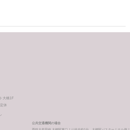
次
の
投
稿
ート大橋1F
不定休
ン
公共交通機関の場合
西鉄大牟田線 大橋駅東口より徒歩約1分。大橋駅バスターミナル側