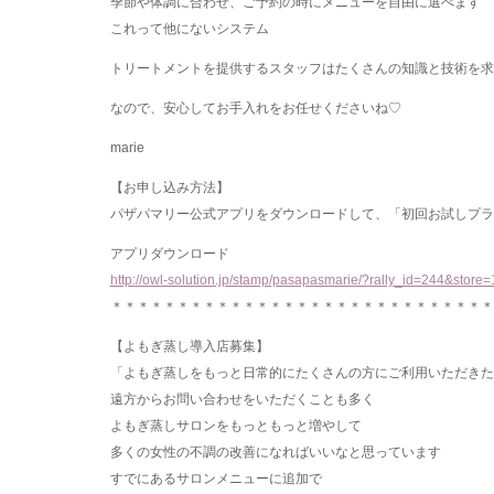
季節や体調に合わせ、ご予約の時にメニューを自由に選べます
これって他にないシステム
トリートメントを提供するスタッフはたくさんの知識と技術を求
なので、安心してお手入れをお任せくださいね♡
marie
【お申し込み方法】
パザパマリー公式アプリをダウンロードして、「初回お試しプラ
アプリダウンロード
http://owl-solution.jp/stamp/pasapasmarie/?rally_id=244&store=
＊＊＊＊＊＊＊＊＊＊＊＊＊＊＊＊＊＊＊＊＊＊＊＊＊＊＊＊＊
【よもぎ蒸し導入店募集】
「よもぎ蒸しをもっと日常的にたくさんの方にご利用いただきた
遠方からお問い合わせをいただくことも多く
よもぎ蒸しサロンをもっともっと増やして
多くの女性の不調の改善になればいいなと思っています
すでにあるサロンメニューに追加で