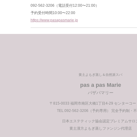
092-562-3206（電話受付12:00〜21:00）
予約受付時間10:00〜22:00
https://www.pasapasmarie.jp
前
の
投
稿
黄土よもぎ蒸し＆自然派スパ
pas a pas Marie
パザパマリー
〒815-0033 福岡市南区大橋1丁目4-29 センターコ
TEL:092-562-3206（予約専用） 完全予約制・
日本エステティック協会認定プレミアムサロ
黄土漢方よもぎ蒸しファンジン代理店