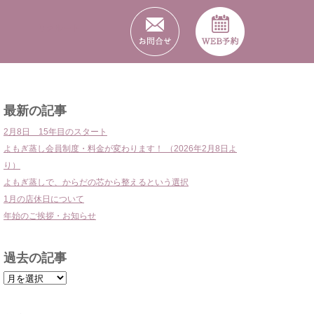
リクルート
最新の記事
2月8日 15年目のスタート
よもぎ蒸し会員制度・料金が変わります！ （2026年2月8日よ
り）
よもぎ蒸しで、からだの芯から整えるという選択
1月の店休日について
年始のご挨拶・お知らせ
過去の記事
過
去
の