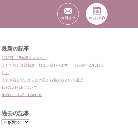
リクルート
最新の記事
2月8日 15年目のスタート
よもぎ蒸し会員制度・料金が変わります！ （2026年2月8日よ
り）
よもぎ蒸しで、からだの芯から整えるという選択
1月の店休日について
年始のご挨拶・お知らせ
過去の記事
過
去
の