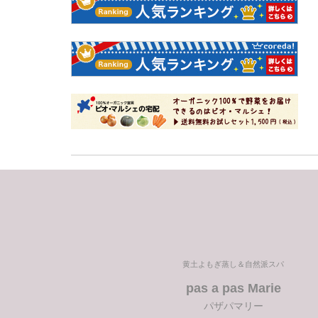
前
の
投
稿
黄土よもぎ蒸し＆自然派スパ
pas a pas Marie
パザパマリー