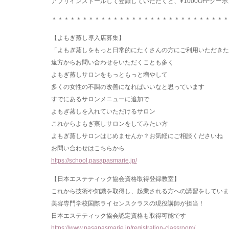
アプリインストールして登録していただくと、¥1000OFFクーポ
＊＊＊＊＊＊＊＊＊＊＊＊＊＊＊＊＊＊＊＊＊＊＊＊＊＊＊＊＊
【よもぎ蒸し導入店募集】
「よもぎ蒸しをもっと日常的にたくさんの方にご利用いただきた
遠方からお問い合わせをいただくことも多く
よもぎ蒸しサロンをもっともっと増やして
多くの女性の不調の改善になればいいなと思っています
すでにあるサロンメニューに追加で
よもぎ蒸しを入れていただけるサロン
これからよもぎ蒸しサロンをしてみたい方
よもぎ蒸しサロンはじめませんか？お気軽にご相談くださいね
お問い合わせはこちらから
https://school.pasapasmarie.jp/
【日本エステティック協会資格取得登録教室】
これから技術や知識を取得し、起業される方への講習をしていま
美容専門学校国際ライセンスクラスの現役講師が担当！
日本エステティック協会認定資格も取得可能です
https://www.pasapasmarie.jp/registration-classroom/