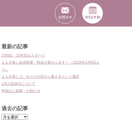
リクルート
最新の記事
2月8日 15年目のスタート
よもぎ蒸し会員制度・料金が変わります！ （2026年2月8日よ
り）
よもぎ蒸しで、からだの芯から整えるという選択
1月の店休日について
年始のご挨拶・お知らせ
過去の記事
過
去
の