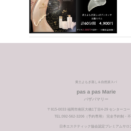
前
の
投
稿
黄土よもぎ蒸し＆自然派スパ
pas a pas Marie
パザパマリー
〒815-0033 福岡市南区大橋1丁目4-29 センターコ
TEL:092-562-3206（予約専用） 完全予約制・
日本エステティック協会認定プレミアムサロ