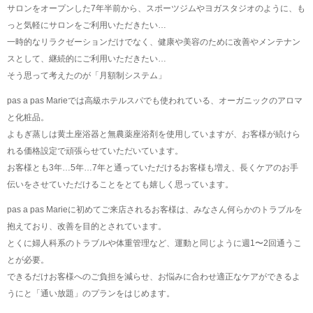
サロンをオープンした7年半前から、スポーツジムやヨガスタジオのように、も
っと気軽にサロンをご利用いただきたい…
一時的なリラクゼーションだけでなく、健康や美容のために改善やメンテナン
スとして、継続的にご利用いただきたい…
そう思って考えたのが「月額制システム」
pas a pas Marieでは高級ホテルスパでも使われている、オーガニックのアロマ
と化粧品。
よもぎ蒸しは黄土座浴器と無農薬座浴剤を使用していますが、お客様が続けら
れる価格設定で頑張らせていただいています。
お客様とも3年…5年…7年と通っていただけるお客様も増え、長くケアのお手
伝いをさせていただけることをとても嬉しく思っています。
pas a pas Marieに初めてご来店されるお客様は、みなさん何らかのトラブルを
抱えており、改善を目的とされています。
とくに婦人科系のトラブルや体重管理など、運動と同じように週1〜2回通うこ
とが必要。
できるだけお客様へのご負担を減らせ、お悩みに合わせ適正なケアができるよ
うにと「通い放題」のプランをはじめます。