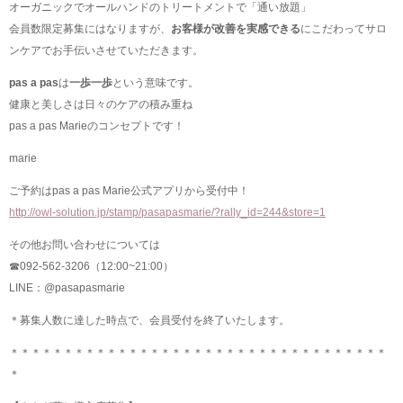
オーガニックでオールハンドのトリートメントで「通い放題」
会員数限定募集にはなりますが、
お客様が改善を実感できる
にこだわってサロ
ンケアでお手伝いさせていただきます。
pas a pas
は
一歩一歩
という意味です。
健康と美しさは日々のケアの積み重ね
pas a pas Marieのコンセプトです！
marie
ご予約はpas a pas Marie公式アプリから受付中！
http://owl-solution.jp/stamp/pasapasmarie/?rally_id=244&store=1
その他お問い合わせについては
☎︎092-562-3206（12:00~21:00）
LINE：@pasapasmarie
＊募集人数に達した時点で、会員受付を終了いたします。
＊＊＊＊＊＊＊＊＊＊＊＊＊＊＊＊＊＊＊＊＊＊＊＊＊＊＊＊＊＊＊＊＊＊＊
＊