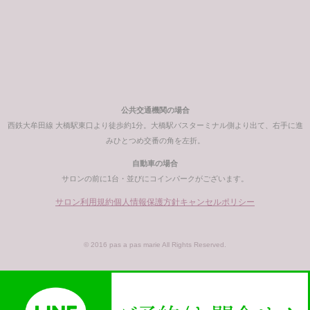
公共交通機関の場合
西鉄大牟田線 大橋駅東口より徒歩約1分。大橋駅バスターミナル側より出て、右手に進
みひとつめ交番の角を左折。
自動車の場合
サロンの前に1台・並びにコインパークがございます。
サロン利用規約
個人情報保護方針
キャンセルポリシー
© 2016 pas a pas marie All Rights Reserved.