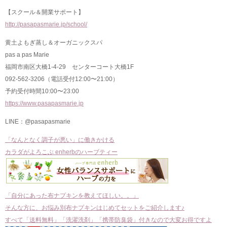
【スクール＆開業サポート】
http://pasapasmarie.jp/school/
黄土よもぎ蒸し＆オーガニックスパ
pas a pas Marie
福岡市南区大橋1-4-29 センターコート大橋1F
092-562-3206（電話受付12:00〜21:00）
予約受付時間10:00〜23:00
https://www.pasapasmarie.jp
LINE：@pasapasmarie
「なんとなく調子が悪い」に働きかける
カラダがよろこぶ enherbのハーブティー
「自分にあった布ナプキンを教えてほしい。。」
そんな方に、お悩み別
布ナプキンはじめてセット
をご紹介します♪
すべて「送料無料」「洗濯洗剤」「携帯防臭袋」付きなので大変お得ですよ