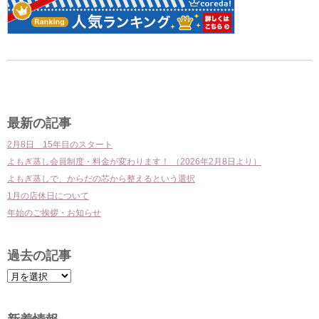
前
次
の
の
投
投
最新の記事
稿
稿
2月8日 15年目のスタート
よもぎ蒸し会員制度・料金が変わります！ （2026年2月8日より）
よもぎ蒸しで、からだの芯から整えるという選択
1月の店休日について
年始のご挨拶・お知らせ
過去の記事
過
去
の