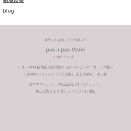
新着情報
記
blog
事
黄土よもぎ蒸し＆自然派スパ
pas a pas Marie
パザパマリー
〒815-0033 福岡市南区大橋1丁目4-29 センターコート大橋1F
TEL:092-562-3206（予約専用） 完全予約制・不定休
日本エステティック協会認定プレミアムサロン
黄土漢方よもぎ蒸しファンジン代理店