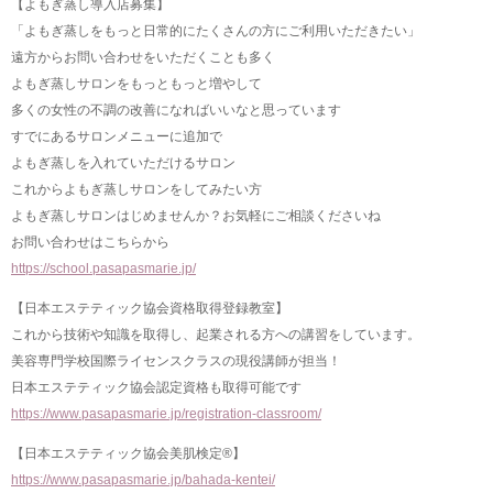
【よもぎ蒸し導入店募集】
「よもぎ蒸しをもっと日常的にたくさんの方にご利用いただきたい」
遠方からお問い合わせをいただくことも多く
よもぎ蒸しサロンをもっともっと増やして
多くの女性の不調の改善になればいいなと思っています
すでにあるサロンメニューに追加で
よもぎ蒸しを入れていただけるサロン
これからよもぎ蒸しサロンをしてみたい方
よもぎ蒸しサロンはじめませんか？お気軽にご相談くださいね
お問い合わせはこちらから
https://school.pasapasmarie.jp/
【日本エステティック協会資格取得登録教室】
これから技術や知識を取得し、起業される方への講習をしています。
美容専門学校国際ライセンスクラスの現役講師が担当！
日本エステティック協会認定資格も取得可能です
https://www.pasapasmarie.jp/registration-classroom/
【日本エステティック協会美肌検定®】
https://www.pasapasmarie.jp/bahada-kentei/