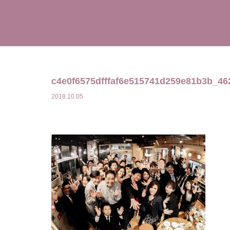
TOP
よもぎ蒸しとは
c4e0f6575dfffaf6e515741d259e81b3b_4
2018.10.05