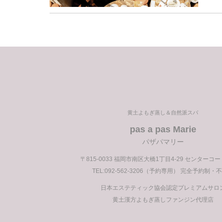
前
の
投
稿
黄土よもぎ蒸し＆自然派スパ
pas a pas Marie
パザパマリー
〒815-0033 福岡市南区大橋1丁目4-29 センターコ
TEL:092-562-3206（予約専用） 完全予約制・
日本エステティック協会認定プレミアムサロ
黄土漢方よもぎ蒸しファンジン代理店