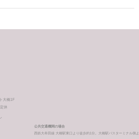
ート大橋1F
不定休
ン
公共交通機関の場合
西鉄大牟田線 大橋駅東口より徒歩約1分。大橋駅バスターミナル側