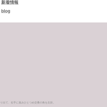
新着情報
記
blog
事
より出て、右手に進みひとつめ交番の角を左折。