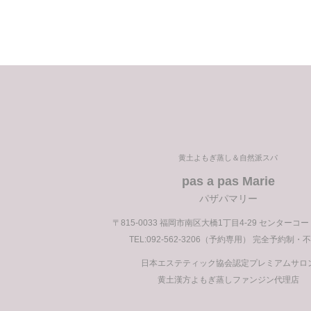
稿
黄土よもぎ蒸し＆自然派スパ
pas a pas Marie
パザパマリー
〒815-0033 福岡市南区大橋1丁目4-29 センターコ
TEL:092-562-3206（予約専用） 完全予約制・
日本エステティック協会認定プレミアムサロ
黄土漢方よもぎ蒸しファンジン代理店