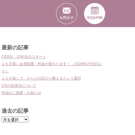
リクルート
最新の記事
2月8日 15年目のスタート
よもぎ蒸し会員制度・料金が変わります！ （2026年2月8日よ
り）
よもぎ蒸しで、からだの芯から整えるという選択
1月の店休日について
年始のご挨拶・お知らせ
過去の記事
過
去
の