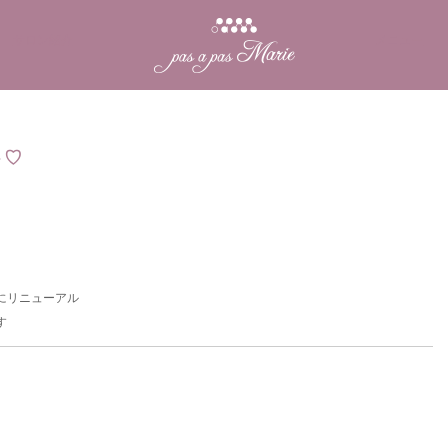
サロン紹介
メニュー
ト♡
にリニューアル
す
次
の
投