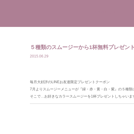
TOP
よもぎ蒸しとは
５種類のスムージーから1杯無料プレゼン
2015.06.29
毎月大好評のLINEお友達限定プレゼントクーポン
7月よりスムージーメニューが『緑・赤・黄・白・紫』の５種類
そこで…お好きなカラースムージーを1杯プレゼントしちゃいま
前
の
投