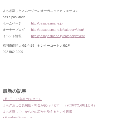
よもぎ蒸しとスムージーのオーガニックカフェサロン
pas a pas Marie
ホームページ
http://pasapasmarie.jp
オーナーブログ
http://pasapasmarie.jp/category/blog/
イベント情報
http://pasapasmarie.jp/category/event/
福岡市南区大橋1-4-29 センターコート大橋1F
092-562-3209
前
次
の
の
投
投
最新の記事
稿
稿
2月8日 15年目のスタート
よもぎ蒸し会員制度・料金が変わります！ （2026年2月8日より）
よもぎ蒸しで、からだの芯から整えるという選択