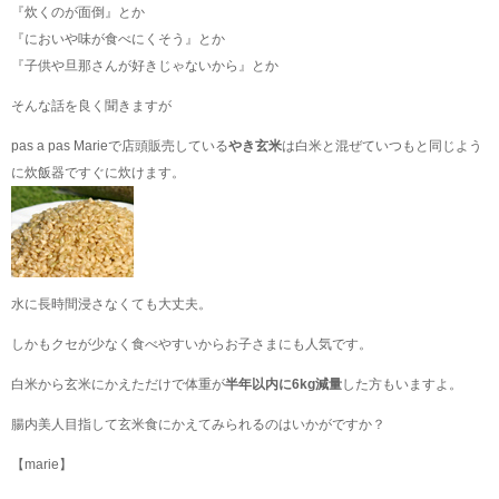
『炊くのが面倒』とか
『においや味が食べにくそう』とか
『子供や旦那さんが好きじゃないから』とか
そんな話を良く聞きますが
pas a pas Marieで店頭販売している
やき玄米
は白米と混ぜていつもと同じよう
に炊飯器ですぐに炊けます。
水に長時間浸さなくても大丈夫。
しかもクセが少なく食べやすいからお子さまにも人気です。
白米から玄米にかえただけで体重が
半年以内に6kg減量
した方もいますよ。
腸内美人目指して玄米食にかえてみられるのはいかがですか？
【marie】