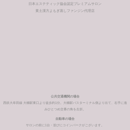
日本エステティック協会認定プレミアムサロン
黄土漢方よもぎ蒸しファンジン代理店
公共交通機関の場合
西鉄大牟田線 大橋駅東口より徒歩約1分。大橋駅バスターミナル側より出て、右手に進
みひとつめ交番の角を左折。
自動車の場合
サロンの前に1台・並びにコインパークがございます。