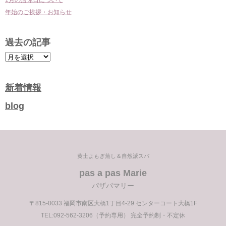
1月の店休日について
年始のご挨拶・お知らせ
過去の記事
過
去
の
新着情報
記
blog
事
黄土よもぎ蒸し＆自然派スパ
pas a pas Marie
パザパマリー
〒815-0033 福岡市南区大橋1丁目4-29 センターコート大橋1F
TEL:092-562-3206（予約専用） 完全予約制・不定休