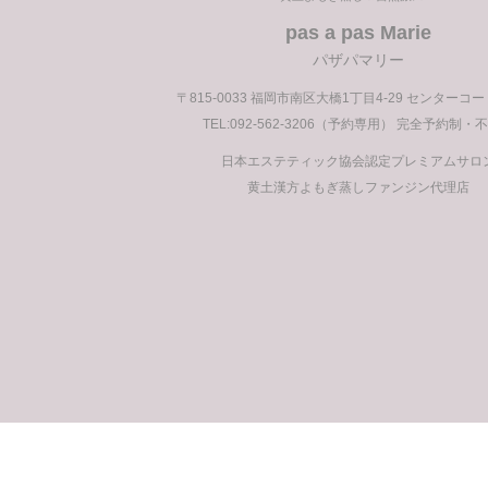
pas a pas Marie
パザパマリー
〒815-0033 福岡市南区大橋1丁目4-29 センターコ
TEL:092-562-3206（予約専用） 完全予約制・
日本エステティック協会認定プレミアムサロ
黄土漢方よもぎ蒸しファンジン代理店