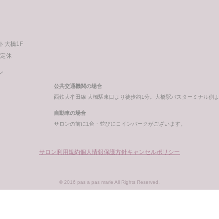
ート大橋1F
不定休
ン
公共交通機関の場合
西鉄大牟田線 大橋駅東口より徒歩約1分。大橋駅バスターミナル側
自動車の場合
サロンの前に1台・並びにコインパークがございます。
サロン利用規約
個人情報保護方針
キャンセルポリシー
© 2016 pas a pas marie All Rights Reserved.