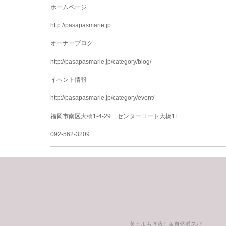
ホームページ
http://pasapasmarie.jp
オーナーブログ
http://pasapasmarie.jp/category/blog/
イベント情報
http://pasapasmarie.jp/category/event/
福岡市南区大橋1-4-29 センターコート大橋1F
092-562-3209
前
の
投
稿
黄土よもぎ蒸し＆自然派スパ