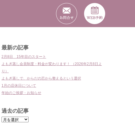
リクルート
最新の記事
2月8日 15年目のスタート
よもぎ蒸し会員制度・料金が変わります！ （2026年2月8日よ
り）
よもぎ蒸しで、からだの芯から整えるという選択
1月の店休日について
年始のご挨拶・お知らせ
過去の記事
過
去
の